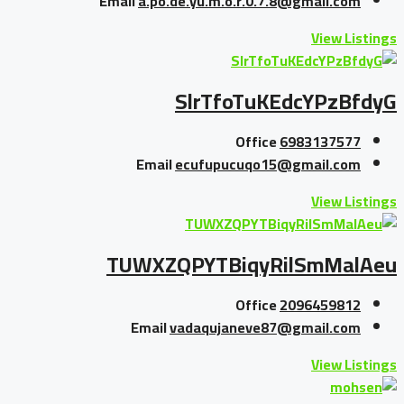
Email
a.po.de.yu.m.o.r.0.7.8@gmail.com
View Listings
SlrTfoTuKEdcYPzBfdyG
Office
6983137577
Email
ecufupucuqo15@gmail.com
View Listings
TUWXZQPYTBiqyRilSmMalAeu
Office
2096459812
Email
vadaqujaneve87@gmail.com
View Listings