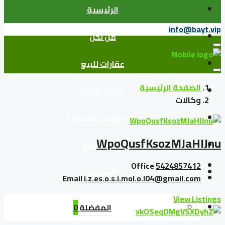
الرئيسية
info@bayt.vip
من نحن
عقارات للبيع
الصفحة الرئيسية
عقارات للإيجار
وكالات
المشروعات العقارية
WpoQusfKsozMJaHIJnu
وكلاء البيع
Office
5424857412
أتصل بنا
Email
i.z.es.o.s.i.mol.o.l04@gmail.com
View Listings
المفضلة
0