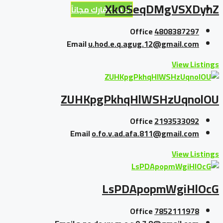
XkOSeqDMgVSXDyhZ
أضف عقارك مجاناً
Office
4808387297
Email
u.hod.e.q.agug.12@gmail.com
View Listings
ZUHKpgPkhqHlWSHzUqnolOU
Office
2193533092
Email
o.fo.v.ad.afa.811@gmail.com
View Listings
LsPDApopmWgiHlOcG
Office
7852111978