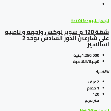
للإيجار
للبيع
Hot Offer
شقة 120 م سوبر لوكس واجهه و ناصيه
على شارعين الدور السادس يوجد 2
اسانسير
1,250,000جنية
0جنية/القاهرة
القاهرة
2
غرف
1
حمام
120
متر مربع
للإيجار
Hot Offer