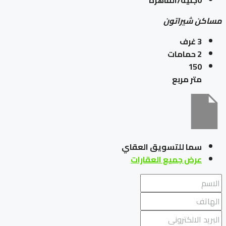
0جنية/القاهرة
مساكن شيراتون
3
غرف
2
حمامات
150
متر مربع
سما للتسويق العقاي
عرض جميع العقارات