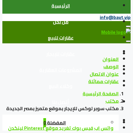
الرئيسية
info@bayt.vip
من نحن
عقارات للبيع
عقارات للإيجار
العنوان
الوصف
المشروعات العقارية
عنوان الاتصال
عقارات مماثلة
وكلاء البيع
الصفحة الرئيسية
مكتب
أتصل بنا
مكتب سوبر لوكس للإيجار بموقع متميز بمصر الجديدة
المفضلة
0
واتس اب
فيس بوك
تغريد
موقع Pinterest
لينكدن