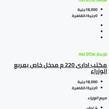
18,000جنية
0جنية/القاهرة
للإيجار
Hot Offer
مكتب ادارى 220 م مدخل خاص بمربع
الوزراء
18,000جنية
0جنية/القاهرة
مربع الوزراء
4
غرف