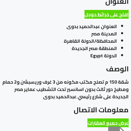
العنوان
افتح على خرائط جوجل
العنوان
عبدالحميد بدوى
المدينة
مصر
المحافظة/الدولة
القاهرة
المنطقة
مصر الجديدة
الدولة
Egypt
الوصف
شقة 150 م تصلح مكتب مكونه من 3 غرف وريسبشن و2 حمام
ومطبخ دور ثالث بدون اسانسير تحت التشطيب عماير مصر
الجديدة على شارع رئيسي عبدالحميد بدوى
معلومات الاتصال
عرض جميع العقارات