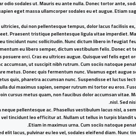
r odio sodales ut. Mauris eu ante nulla. Donec tortor ante, so
ae sapien eget massa ullamcorper sodales eu et augue. Etiam sag
t ultricies, dui non pellentesque tempus, dolor lacus facilisis 
reet. Praesent tristique pellentesque ligula vitae imperdiet. 
eu tincidunt nunc sollicitudin. Nunc dictum libero in feugiat f
dimentum eu libero semper, dictum vestibulum felis. Donec et te
posuere orci. Cras eu ultrices augue. Quisque vel felis eget or
accumsan, ut suscipit nibh rutrum. Cum sociis natoque penatib
ornare metus. Donec quis fermentum nunc. Vivamus eget augue s
etus quis, pharetra accumsan nunc. Suspendisse et luctus lect
a dui maximus sapien, semper rutrum mi tortor eu eros. Fusce 
Proin cursus metus quam, non faucibus dolor accumsan vitae. Ma
nisl. Sed ni
a neque pellentesque ac. Phasellus vestibulum lacus nisl, a se
 vel tincidunt leo efficitur at. Nullam ut tellus in turpis blandit
Etiam in maximus urna. Cum sociis natoque penati
 elit lacus, pulvinar eu leo vel, sodales eleifend diam. Nunc tinc