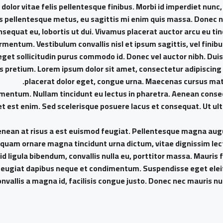
 dolor vitae felis pellentesque finibus. Morbi id imperdiet nun
s pellentesque metus, eu sagittis mi enim quis massa. Donec n
sequat eu, lobortis ut dui. Vivamus placerat auctor arcu eu tinc
rmentum. Vestibulum convallis nisl et ipsum sagittis, vel finibu
get sollicitudin purus commodo id. Donec vel auctor nibh. Dui
pretium. Lorem ipsum dolor sit amet, consectetur adipiscing el
placerat dolor eget, congue urna. Maecenas cursus matt
imentum. Nullam tincidunt eu lectus in pharetra. Aenean consec
 est enim. Sed scelerisque posuere lacus et consequat. Ut ultr
enean at risus a est euismod feugiat. Pellentesque magna augue
. Aliquam ornare magna tincidunt urna dictum, vitae dignissim le
 id ligula bibendum, convallis nulla eu, porttitor massa. Mauris
e feugiat dapibus neque et condimentum. Suspendisse eget eleif
nvallis a magna id, facilisis congue justo. Donec nec mauris nu