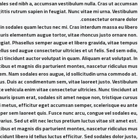
dales sed nibh a, accumsan vestibulum nulla. Cras ut accumsan
ittis rutrum sapien in feugiat. Nunc vitae mi urna. Vestibulum
consectetur ornare dolor.
ex, in sodales quam lectus nec mi. Cras interdum massa eu libero
Mauris elementum augue tortor, vitae rhoncus justo ornare non.
eugiat. Phasellus semper augue et libero gravida, vitae tempus
llus sed augue consectetur ultricies et ut felis. Sed sem odio,
ci tincidunt auctor volutpat in quam. Aliquam erat volutpat. In
us et magnis dis parturient montes, nascetur ridiculus mus.
em. Nam sodales eros augue, id sollicitudin urna commodo at.
us. Duis ac condimentum sem, vitae laoreet justo. Vestibulum
vehicula enim vitae consectetur ultricies. Nunc tincidunt at
uris ipsum erat, sodales sit amet neque non, tristique cursus
si metus, efficitur eget accumsan semper, scelerisque eu ante.
mper sem laoreet quis. Fusce nunc arcu, congue vel sodales eu,
 varius. Sed ut elit nec lectus pretium luctus vitae sit amet est.
bus et magnis dis parturient montes, nascetur ridiculus mus.
idunt libero id tellus luctus efficitur. Sed sodales dolor justo,