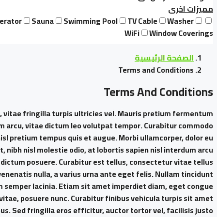
مميزات اخرى
erator
Sauna
Swimming Pool
TV Cable
Washer
WiFi
Window Coverings
الصفحة الرئيسية
Terms and Conditions
Terms And Conditions
, vitae fringilla turpis ultricies vel. Mauris pretium fermentum
am arcu, vitae dictum leo volutpat tempor. Curabitur commodo
isl pretium tempus quis et augue. Morbi ullamcorper, dolor eu
 nibh nisl molestie odio, at lobortis sapien nisl interdum arcu.
 dictum posuere. Curabitur est tellus, consectetur vitae tellus
venenatis nulla, a varius urna ante eget felis. Nullam tincidunt
sum semper lacinia. Etiam sit amet imperdiet diam, eget congue
vitae, posuere nunc. Curabitur finibus vehicula turpis sit amet
Sed fringilla eros efficitur, auctor tortor vel, facilisis justo.