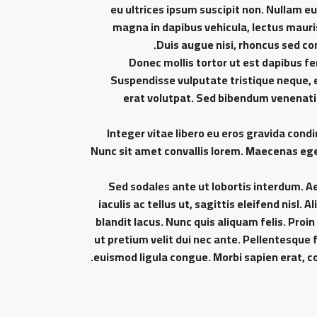
eu ultrices ipsum suscipit non. Nullam eu
magna in dapibus vehicula, lectus mauri
Duis augue nisi, rhoncus sed con
Donec mollis tortor ut est dapibus fe
Suspendisse vulputate tristique neque, e
erat volutpat. Sed bibendum venenatis 
Integer vitae libero eu eros gravida cond
Nunc sit amet convallis lorem. Maecenas eget
Sed sodales ante ut lobortis interdum. A
iaculis ac tellus ut, sagittis eleifend nisl
blandit lacus. Nunc quis aliquam felis. Proin
ut pretium velit dui nec ante. Pellentesqu
euismod ligula congue. Morbi sapien erat, co