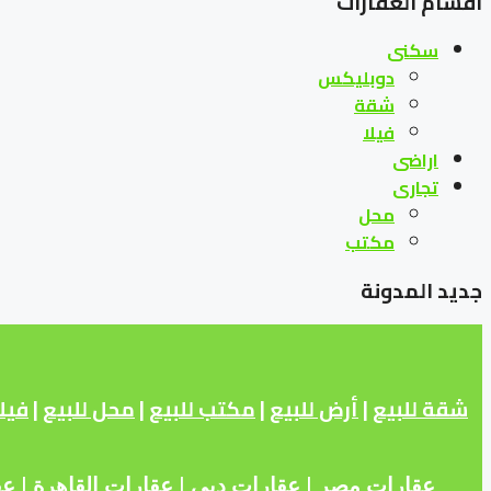
اقسام العقارات
سكنى
دوبليكس
شقة
فيلا
اراضى
تجارى
محل
مكتب
جديد المدونة
شقة للبيع
|
أرض للبيع
|
مكتب للبيع
|
محل للبيع
|
فيلا
عقارات مصر
|
عقارات دبى
|
عقارات
القاهرة
|
عق