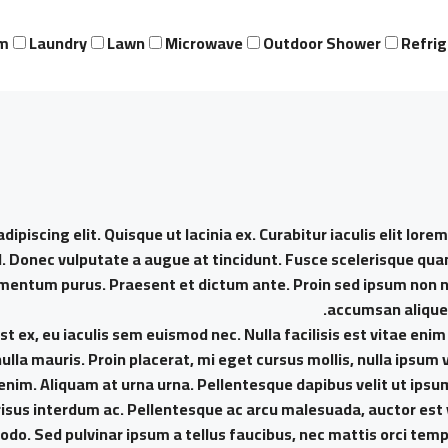
m
Laundry
Lawn
Microwave
Outdoor Shower
Refrig
piscing elit. Quisque ut lacinia ex. Curabitur iaculis elit lorem
d. Donec vulputate a augue at tincidunt. Fusce scelerisque qu
imentum purus. Praesent et dictum ante. Proin sed ipsum non n
accumsan aliquet,
t ex, eu iaculis sem euismod nec. Nulla facilisis est vitae enim
nulla mauris. Proin placerat, mi eget cursus mollis, nulla ipsum 
s enim. Aliquam at urna urna. Pellentesque dapibus velit ut ip
s risus interdum ac. Pellentesque ac arcu malesuada, auctor est 
o. Sed pulvinar ipsum a tellus faucibus, nec mattis orci tempus. 