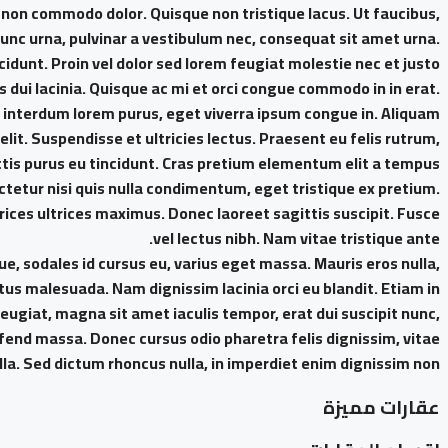
c, non commodo dolor. Quisque non tristique lacus. Ut faucibus,
unc urna, pulvinar a vestibulum nec, consequat sit amet urna.
idunt. Proin vel dolor sed lorem feugiat molestie nec et justo.
s dui lacinia. Quisque ac mi et orci congue commodo in in erat.
s interdum lorem purus, eget viverra ipsum congue in. Aliquam
it. Suspendisse et ultricies lectus. Praesent eu felis rutrum,
is purus eu tincidunt. Cras pretium elementum elit a tempus.
tetur nisi quis nulla condimentum, eget tristique ex pretium.
ices ultrices maximus. Donec laoreet sagittis suscipit. Fusce
vel lectus nibh. Nam vitae tristique ante.
, sodales id cursus eu, varius eget massa. Mauris eros nulla,
ctus malesuada. Nam dignissim lacinia orci eu blandit. Etiam in
 feugiat, magna sit amet iaculis tempor, erat dui suscipit nunc,
end massa. Donec cursus odio pharetra felis dignissim, vitae
lla. Sed dictum rhoncus nulla, in imperdiet enim dignissim non.
عقارات مميزة