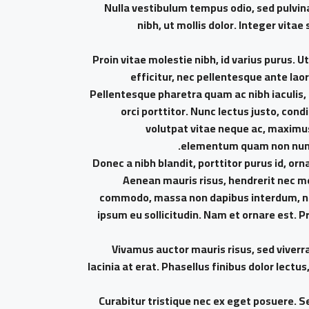
Nulla vestibulum tempus odio, sed pulvina
nibh, ut mollis dolor. Integer vit
Proin vitae molestie nibh, id varius purus. U
efficitur, nec pellentesque ante lao
Pellentesque pharetra quam ac nibh iaculis, 
orci porttitor. Nunc lectus justo, con
volutpat vitae neque ac, maximus 
elementum quam non nunc 
Donec a nibh blandit, porttitor purus id, 
Aenean mauris risus, hendrerit nec m
commodo, massa non dapibus interdum, null
ipsum eu sollicitudin. Nam et ornare est. 
Vivamus auctor mauris risus, sed viverr
lacinia at erat. Phasellus finibus dolor lectus,
Curabitur tristique nec ex eget posuere. Sed