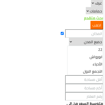
بحث متقدم
اذهب
متوسط السعر
من
الى