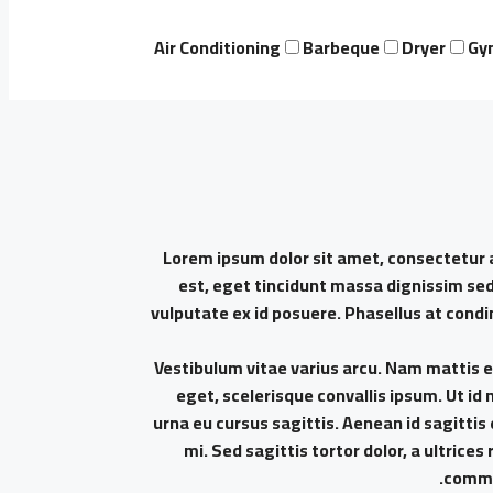
Air Conditioning
Barbeque
Dryer
Gy
Lorem ipsum dolor sit amet, consectetur adi
est, eget tincidunt massa dignissim se
vulputate ex id posuere. Phasellus at cond
Vestibulum vitae varius arcu. Nam mattis es
eget, scelerisque convallis ipsum. Ut id 
urna eu cursus sagittis. Aenean id sagitti
mi. Sed sagittis tortor dolor, a ultrice
commod