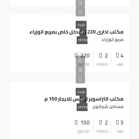
18,000جنية
0جنية/القاهرة
للإيجار
مكتب ادارى 220 م مدخل خاص بمربع الوزراء
HOT
مربع الوزراء
OFFER
220
2
4
غرف
حمامات
متر مربع
15,000جنية
0جنية/القاهرة
للإيجار
مكتب التراسوبر لوكس للايجار 150 م
HOT
مساكن شيراتون
OFFER
150
2
3
غرف
حمامات
متر مربع