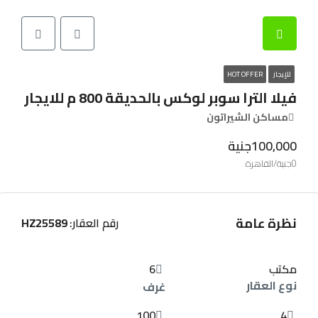
للإيجار
HOT OFFER
فيلا الترا سوبر لوكس بالحديقة 800 م للايجار
مساكن الشيراتون
100,000جنية
0جنية/القاهرة
نظرة عامة
رقم العقار:
HZ25589
مكتب
6
نوع العقار
غرف
100
4