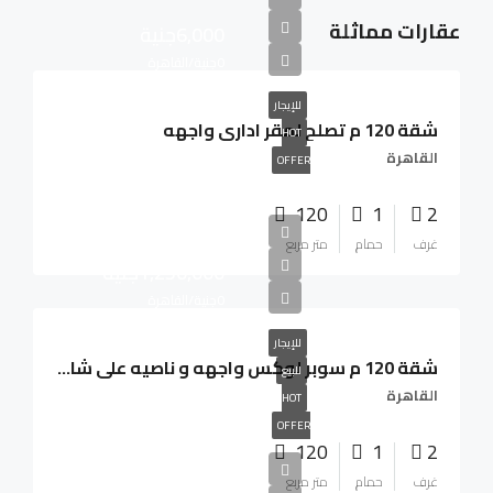
عقارات مماثلة
6,000جنية
0جنية/القاهرة
للإيجار
شقة 120 م تصلح لمقر ادارى واجهه
HOT
القاهرة
OFFER
120
1
2
غرف
حمام
متر مربع
1,250,000جنية
0جنية/القاهرة
للإيجار
شقة 120 م سوبر لوكس واجهه و ناصيه على شارعين الدور السادس يوجد 2 اسانسير
للبيع
القاهرة
HOT
OFFER
120
1
2
غرف
حمام
متر مربع