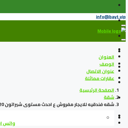
info@bayt.vip
العنوان
الوصف
عنوان الاتصال
عقارات مماثلة
الصفحة الرئيسية
شقة
شقه فندقيه للايجار مفروش ع احدث مستوى شيراتون 120م
واتس ا