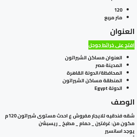
120
متر مربع
العنوان
افتح على خرائط جوجل
العنوان
مساكن الشيراتون
المدينة
مصر
المحافظة/الدولة
القاهرة
المنطقة
مساكن الشيراتون
الدولة
Egypt
الوصف
شقه فندقيه للايجار مفروش ع احدث مستوى شيراتون 120م
مكون من: غرفتين _ حمام _ مطبخ _ ريسبشن
يوجد اسانسير