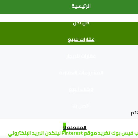
الرئيسية
من نحن
عقارات للبيع
عقارات للإيجار
المشروعات العقارية
وكلاء البيع
أتصل بنا
المفضلة
0
ب
فيس بوك
تغريد
موقع Pinterest
لينكدن
البريد الإلكتروني