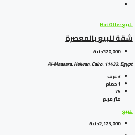
للبيع
Hot Offer
شقة للبيع بالمعصرة
320,000جنية
Al-Maasara, Helwan, Cairo, 11433, Egypt
3
غرف
1
حمام
75
متر مربع
للبيع
2,125,000جنية