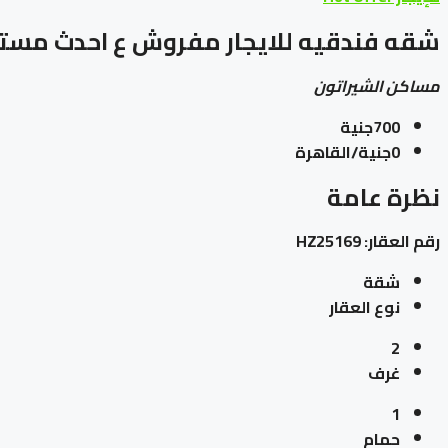
شقه فندقيه للايجار مفروش ع احدث مستوى 
مساكن الشيراتون
700جنية
0جنية/القاهرة
نظرة عامة
رقم العقار:
HZ25169
شقة
نوع العقار
2
غرف
1
حمام