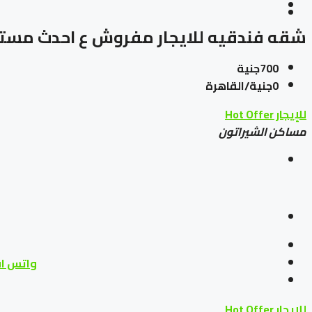
شقه فندقيه للايجار مفروش ع احدث مستوى 
700جنية
0جنية/القاهرة
للإيجار
Hot Offer
مساكن الشيراتون
واتس ا
للإيجار
Hot Offer