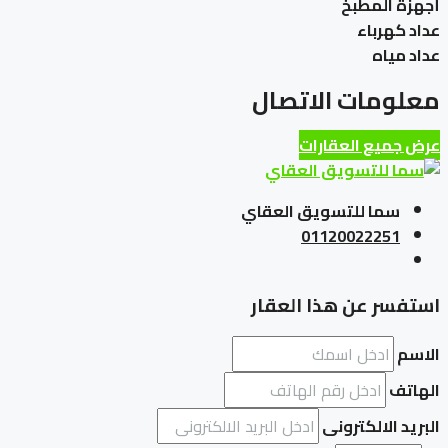
أجهزة المطبخ
عداد كهرباء
عداد مياه
معلومات الاتصال
عرض جميع العقارات
سما للتسويق العقاي
01120022251
استفسر عن هذا العقار
الاسم
الهاتف
البريد الالكترونى