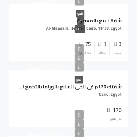
320,000جنية
للبيع
شقة للبيع بالمعصرة
HOT
Al-Maasara, Helwan, Cairo, 11433, Egypt
OFFER
75
1
3
غرف
حمام
متر مربع
2,125,000جنية
للبيع
شقتك 170م فى الحى السابع بانوراما بالتجمع الخامس
Cairo, Egypt
170
متر مربع
2,496,600جنية