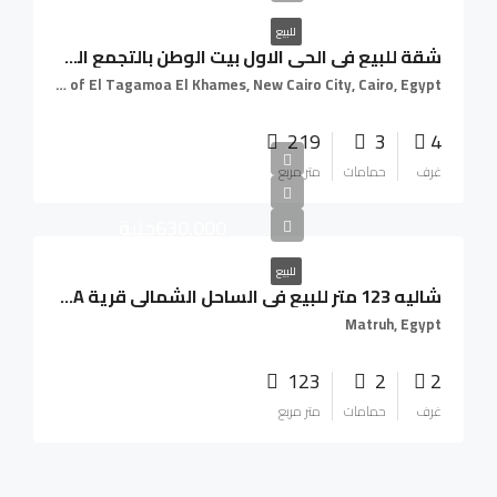
للبيع
شقة للبيع فى الحى الاول بيت الوطن بالتجمع الخامس و بالتقسيط على 66 شهر
Fifth Settlement, Districts of El Tagamoa El Khames, New Cairo City, Cairo, Egypt
219
3
4
غرف
حمامات
متر مربع
630,000جنية
للبيع
شاليه 123 متر للبيع في الساحل الشمالي قرية AZHA
Matruh, Egypt
123
2
2
غرف
حمامات
متر مربع