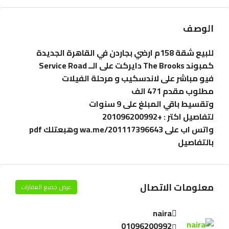
الوصف
للبيع شقة 158م ارضي بجاردن في القاهرة الجديدة
كمبوند The Brooks دايركت على الــ Service Road
فيو مباشر على لاندسكيب و مرحلة الفيلات
مطلوب مقدم 471 الف
وتقسيط باقي المبلغ على 9 سنوات
لتفاصيل اكتر : +201096200992
واتس اب على wa.me/201117396643 وهبعتلك pdf
بالتفاصيل
معلومات الاتصال
عرض جميع العقارات
naira
01096200992