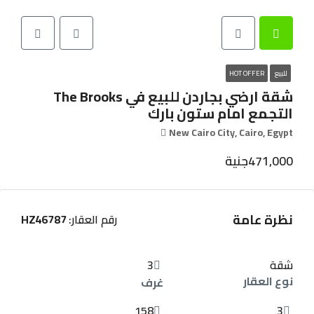
للبيع
HOT OFFER
شقة ارضي بجاردن للبيع في The Brooks
التجمع امام ستون بارك
New Cairo City, Cairo, Egypt
471,000جنية
نظرة عامة
رقم العقار:
HZ46787
شقة
3
نوع العقار
غرف
158
3