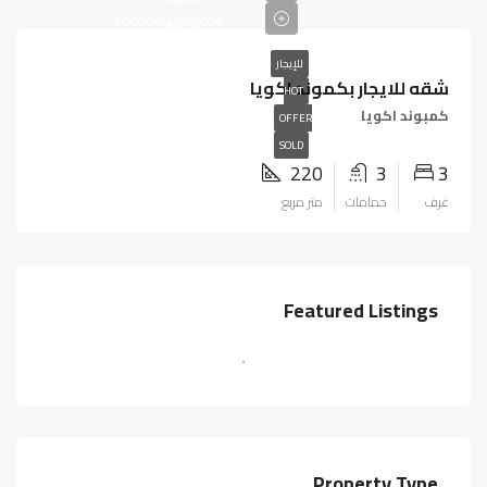
30,000جنية/30000
للإيجار
شقه للايجار بكموند اكويا
HOT
كمبوند اكويا
OFFER
SOLD
220
3
3
غرف
حمامات
متر مربع
Featured Listings
Property Type