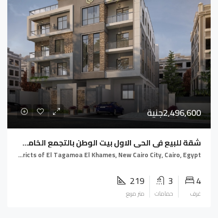
2,496,600جنية
شقة للبيع فى الحى الاول بيت الوطن بالتجمع الخامس و بالتقسيط على 66 شهر
Fifth Settlement, Districts of El Tagamoa El Khames, New Cairo City, Cairo, Egypt
219
3
4
غرف
حمامات
متر مربع