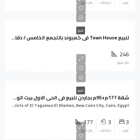
غرف
حمامات
متر مربع
810,000جنية
للبيع
للبيع Town House في كمبوند بالتجمع الخامس / دقايق من AUC
246
متر مربع
1,964,700جنية
12,904جنية
للبيع
شقة 177م+95م بجاردن للبيع فى الحى الاول بيت الوطن بالتجمع الخامس
Fifth Settlement, Districts of El Tagamoa El Khames, New Cairo City, Cairo, Egypt
177
3
3
30000
غرف
حمامات
متر مربع
30جنية